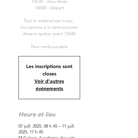
15h30 - Jeux libres
16h00 - Départ
Tout le matériel est inclus .
Inscriptions à la demi-journée
doivent quitter avant 12h00.
Non remboursable
Les inscriptions sont
closes
Voir d'autres
événements
Heure et lieu
07 juill. 2025, 08 h 45 – 11 juill.
2025, 17 h 45
M Galerie-Académie des arts,