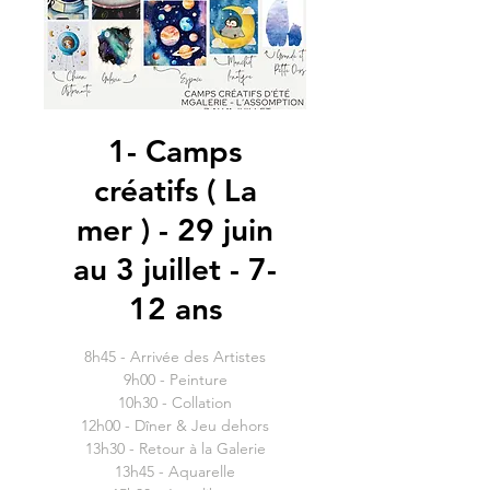
1- Camps
créatifs ( La
mer ) - 29 juin
au 3 juillet - 7-
12 ans
8h45 - Arrivée des Artistes
9h00 - Peinture
10h30 - Collation
12h00 - Dîner & Jeu dehors
13h30 - Retour à la Galerie
13h45 - Aquarelle