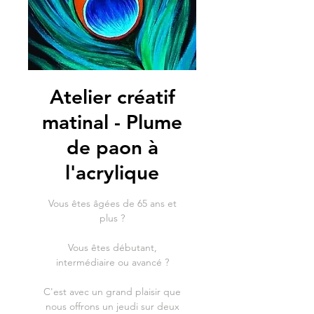
Atelier créatif
matinal - Plume
de paon à
l'acrylique
Vous êtes âgées de 65 ans et
plus ?
Vous êtes débutant,
intermédiaire ou avancé ?
C'est avec un grand plaisir que
nous offrons un jeudi sur deux