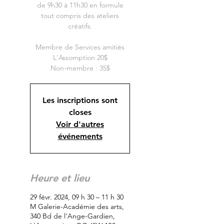
de 9h30 à 11h30 en formule
tout compris des ateliers
créatifs.
Membre de Services amitiés
L'Assomption 20$
Non-membre : 35$
Les inscriptions sont
closes
Voir d'autres
événements
Heure et lieu
29 févr. 2024, 09 h 30 – 11 h 30
M Galerie-Académie des arts,
340 Bd de l'Ange-Gardien,