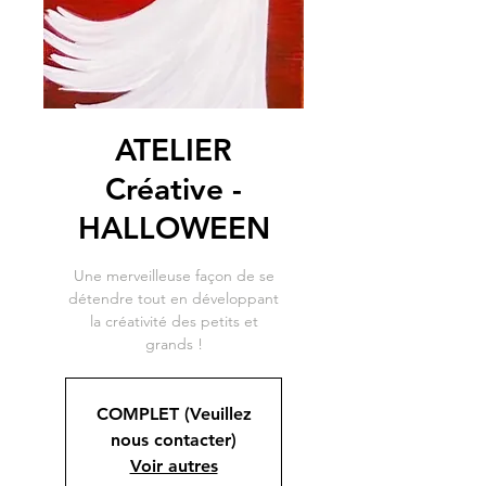
ATELIER
Créative -
HALLOWEEN
Une merveilleuse façon de se
détendre tout en développant
la créativité des petits et
grands !
COMPLET (Veuillez
nous contacter)
Voir autres