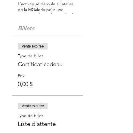
L'activité se déroule à l'atelier
de la MGalerie pour une
ambiance digne du monde des
arts. Un artiste animera
l’activité et vous guidera dans
Billets
la réalisation de votre oeuvre
sous le thème proposé.
Vente expirée
Tout le matériel est inclus.
Type de billet
Nous vous conseillions de
Certificat cadeau
porter un tablier ou des
vêtements pouvant être tachés.
Prix
0,00 $
Vente expirée
Type de billet
Liste d'attente