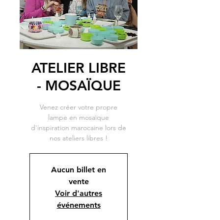
ATELIER LIBRE
- MOSAÏQUE
Venez créer votre propre
lampe en mosaïque
d'inspiration marocaine lors de
nos ateliers libres !
Aucun billet en
vente
Voir d'autres
événements