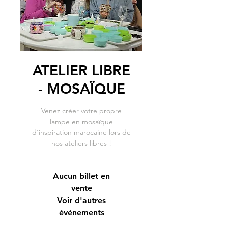
ATELIER LIBRE
- MOSAÏQUE
Venez créer votre propre
lampe en mosaïque
d'inspiration marocaine lors de
nos ateliers libres !
Aucun billet en
vente
Voir d'autres
événements