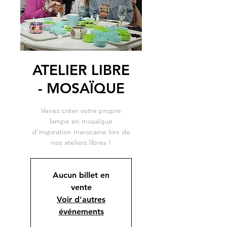
ATELIER LIBRE
- MOSAÏQUE
Venez créer votre propre
lampe en mosaïque
d'inspiration marocaine lors de
nos ateliers libres !
Aucun billet en
vente
Voir d'autres
événements