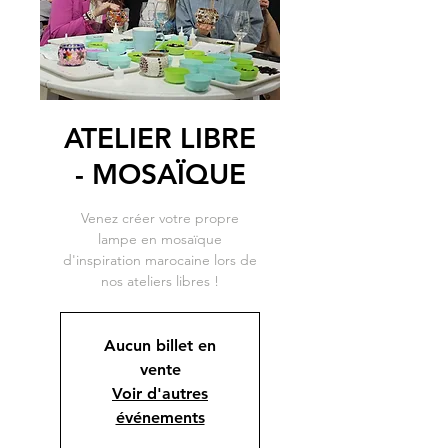
ATELIER LIBRE
- MOSAÏQUE
Venez créer votre propre
lampe en mosaïque
d'inspiration marocaine lors de
nos ateliers libres !
Aucun billet en
vente
Voir d'autres
événements