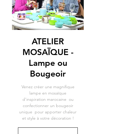
ATELIER
MOSAÏQUE -
Lampe ou
Bougeoir
Venez créer une magnifique
lampe en mosaïque
d’inspiration marocaine ou
confectionner un bougeoir
unique pour apporter chaleur
et style à votre décoration !