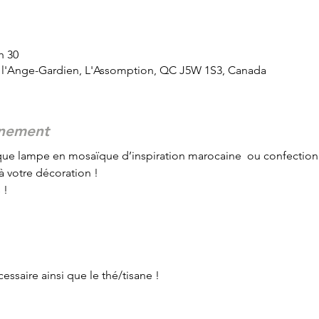
h 30
 l'Ange-Gardien, L'Assomption, QC J5W 1S3, Canada
énement
que lampe en mosaïque d’inspiration marocaine  ou confection
à votre décoration ! 
 ! 
cessaire ainsi que le thé/tisane !