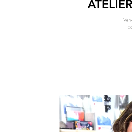
ATELIE
Ven
co