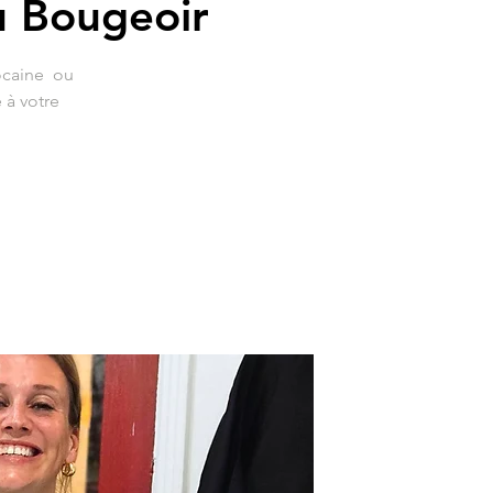
 Bougeoir
ocaine ou
 à votre