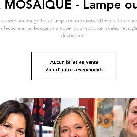
R MOSAÏQUE - Lampe ou
ez créer une magnifique lampe en mosaïque d’inspiration mar
nfectionner un bougeoir unique pour apporter chaleur et style
décoration !
Aucun billet en vente
Voir d'autres événements