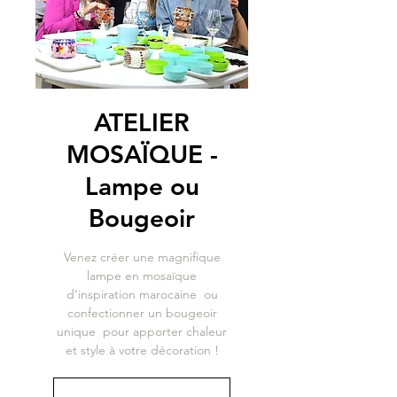
ATELIER
MOSAÏQUE -
Lampe ou
Bougeoir
Venez créer une magnifique
lampe en mosaïque
d’inspiration marocaine ou
confectionner un bougeoir
unique pour apporter chaleur
et style à votre décoration !