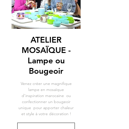
ATELIER
MOSAÏQUE -
Lampe ou
Bougeoir
Venez créer une magnifique
lampe en mosaïque
d’inspiration marocaine ou
confectionner un bougeoir
unique pour apporter chaleur
et style à votre décoration !