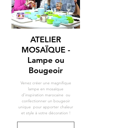
ATELIER
MOSAÏQUE -
Lampe ou
Bougeoir
Venez créer une magnifique
lampe en mosaïque
d’inspiration marocaine ou
confectionner un bougeoir
unique pour apporter chaleur
et style à votre décoration !