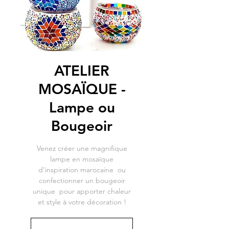
ATELIER
MOSAÏQUE -
Lampe ou
Bougeoir
Venez créer une magnifique
lampe en mosaïque
d’inspiration marocaine ou
confectionner un bougeoir
unique pour apporter chaleur
et style à votre décoration !