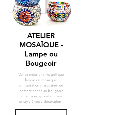
ATELIER
MOSAÏQUE -
Lampe ou
Bougeoir
Venez créer une magnifique
lampe en mosaïque
d’inspiration marocaine ou
confectionner un bougeoir
unique pour apporter chaleur
et style à votre décoration !