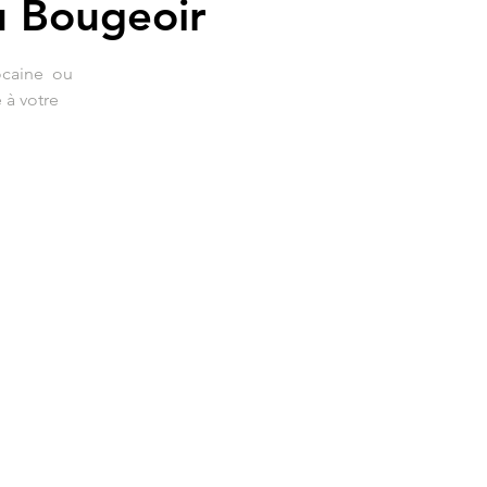
 Bougeoir
ocaine ou
 à votre