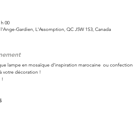
 h 00
 l'Ange-Gardien, L'Assomption, QC J5W 1S3, Canada
énement
que lampe en mosaïque d’inspiration marocaine  ou confection
à votre décoration ! 
 ! 
$