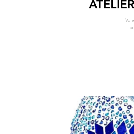
ATELIE
Ven
co