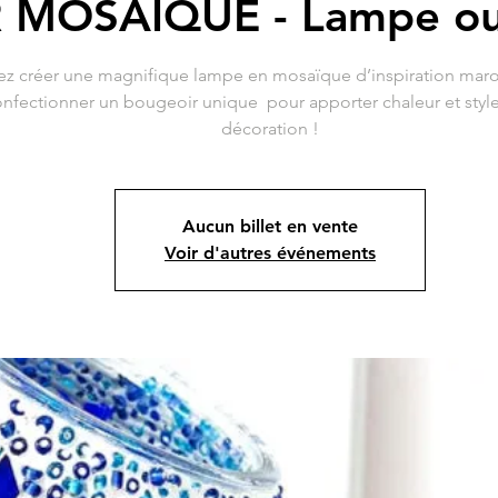
R MOSAÏQUE - Lampe ou
ez créer une magnifique lampe en mosaïque d’inspiration mar
nfectionner un bougeoir unique pour apporter chaleur et style
décoration !
Aucun billet en vente
Voir d'autres événements