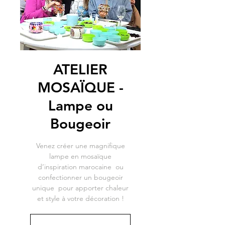
ATELIER
MOSAÏQUE -
Lampe ou
Bougeoir
Venez créer une magnifique
lampe en mosaïque
d’inspiration marocaine ou
confectionner un bougeoir
unique pour apporter chaleur
et style à votre décoration !