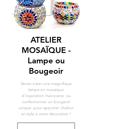
ATELIER
MOSAÏQUE -
Lampe ou
Bougeoir
Venez créer une magnifique
lampe en mosaïque
d’inspiration marocaine ou
confectionner un bougeoir
unique pour apporter chaleur
et style à votre décoration !