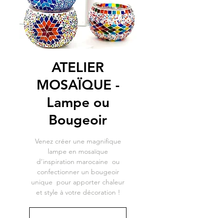
ATELIER
MOSAÏQUE -
Lampe ou
Bougeoir
Venez créer une magnifique
lampe en mosaïque
d’inspiration marocaine ou
confectionner un bougeoir
unique pour apporter chaleur
et style à votre décoration !