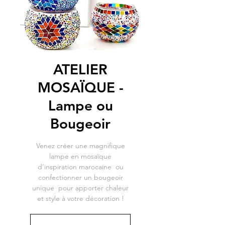
ATELIER
MOSAÏQUE -
Lampe ou
Bougeoir
Venez créer une magnifique
lampe en mosaïque
d’inspiration marocaine ou
confectionner un bougeoir
unique pour apporter chaleur
et style à votre décoration !