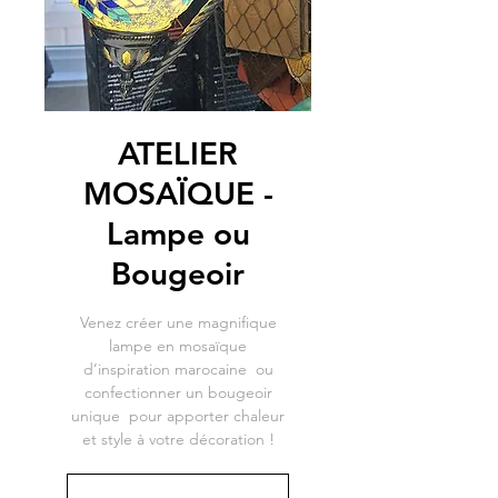
ATELIER
MOSAÏQUE -
Lampe ou
Bougeoir
Venez créer une magnifique
lampe en mosaïque
d’inspiration marocaine ou
confectionner un bougeoir
unique pour apporter chaleur
et style à votre décoration !