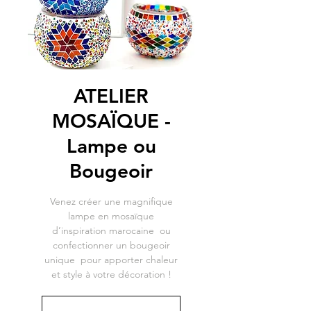
ATELIER
MOSAÏQUE -
Lampe ou
Bougeoir
Venez créer une magnifique
lampe en mosaïque
d’inspiration marocaine ou
confectionner un bougeoir
unique pour apporter chaleur
et style à votre décoration !