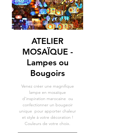
ATELIER
MOSAÏQUE -
Lampes ou
Bougoirs
Venez créer une magnifique
lampe en mosaïque
d’inspiration marocaine ou
confectionner un bougeoir
unique pour apporter chaleur
et style à votre décoration !
Couleurs de votre choix.