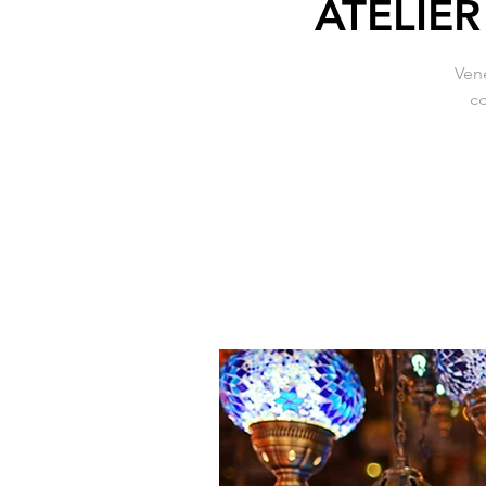
ATELIER
Ven
co