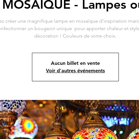
 MOSAÏQUE - Lampes o
ez créer une magnifique lampe en mosaïque d’inspiration mar
nfectionner un bougeoir unique pour apporter chaleur et style
décoration ! Couleurs de votre choix.
Aucun billet en vente
Voir d'autres événements