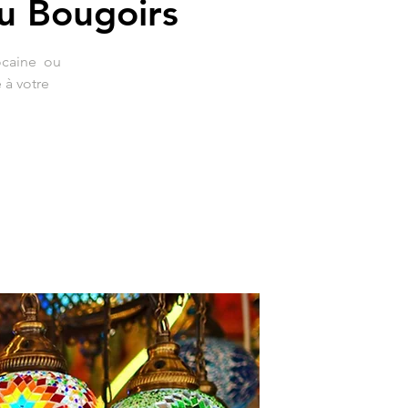
u Bougoirs
ocaine ou
 à votre