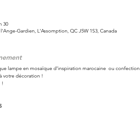
h 30
 l'Ange-Gardien, L'Assomption, QC J5W 1S3, Canada
énement
que lampe en mosaïque d’inspiration marocaine  ou confection
à votre décoration ! 
 ! 
$