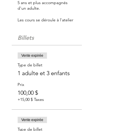
5 ans et plus accompagnés
d'un adulte.
Les cours se déroule à l'atelier
de la Galerie pour une
ambiance digne du monde des
arts. Un artiste animera
Billets
l’activité et vous guidera dans
la réalisation de votre oeuvre
sous le thème proposé.
Vente expirée
Coût:
Type de billet
50$ - 1 adulte et 1 enfant.
1 adulte et 3 enfants
75$ - 1 adulte et 2 enfants ou 2
adultes et 1 enfant
Prix
100$ - 2 adultes et 2 enfants
100,00 $
Nous vous conseillions de
+15,00 $ Taxes
porter un tablier ou des
vêtements pouvant être tâchés.
Non-remboursable
Vente expirée
Type de billet