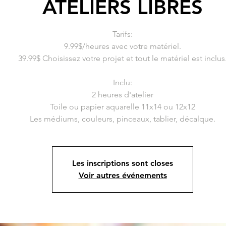
ATELIERS LIBRES
Tarifs:
9.99$/heures avec votre matériel.
39.99$ Choisissez votre projet et tout le matériel est inclus
Inclu:
2 heures d'atelier
Toile ou papier aquarelle 11x14 ou 12x12
Les inscriptions sont closes
Voir autres événements