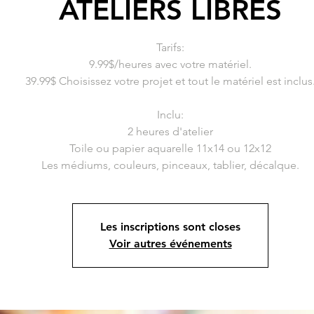
ATELIERS LIBRES
Tarifs:
9.99$/heures avec votre matériel.
39.99$ Choisissez votre projet et tout le matériel est inclus
Inclu:
2 heures d'atelier
Toile ou papier aquarelle 11x14 ou 12x12
Les inscriptions sont closes
Voir autres événements