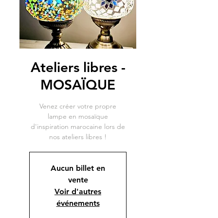
Ateliers libres -
MOSAÏQUE
Venez créer votre propre
lampe en mosaïque
d'inspiration marocaine lors de
nos ateliers libres !
Aucun billet en
vente
Voir d'autres
événements