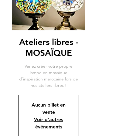
Ateliers libres -
MOSAÏQUE
Venez créer votre propre
lampe en mosaïque
d'inspiration marocaine lors de
nos ateliers libres !
Aucun billet en
vente
Voir d'autres
événements