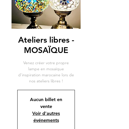
Ateliers libres -
MOSAÏQUE
Venez créer votre propre
lampe en mosaïque
d'inspiration marocaine lors de
nos ateliers libres !
Aucun billet en
vente
Voir d'autres
événements