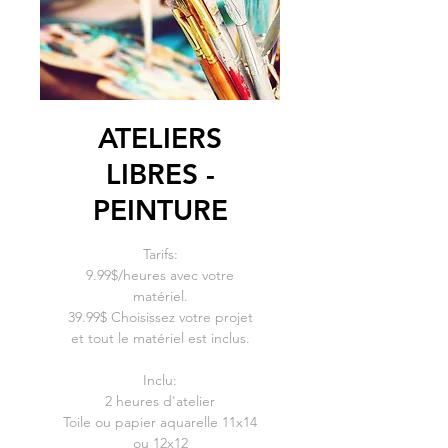
ATELIERS
LIBRES -
PEINTURE
Tarifs:
9.99$/heures avec votre
matériel.
39.99$ Choisissez votre projet
et tout le matériel est inclus.
Inclu:
2 heures d'atelier
Toile ou papier aquarelle 11x14
ou 12x12