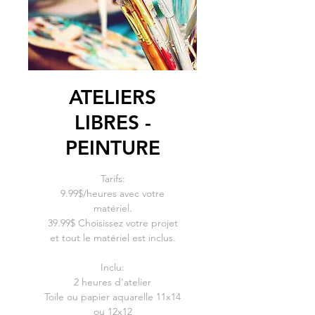
ATELIERS
LIBRES -
PEINTURE
Tarifs:
9.99$/heures avec votre
matériel.
39.99$ Choisissez votre projet
et tout le matériel est inclus.
Inclu:
2 heures d'atelier
Toile ou papier aquarelle 11x14
ou 12x12