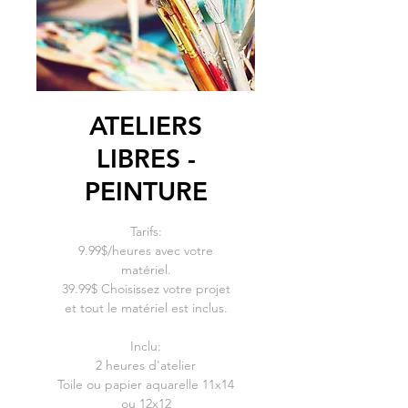
ATELIERS
LIBRES -
PEINTURE
Tarifs:
9.99$/heures avec votre
matériel.
39.99$ Choisissez votre projet
et tout le matériel est inclus.
Inclu:
2 heures d'atelier
Toile ou papier aquarelle 11x14
ou 12x12