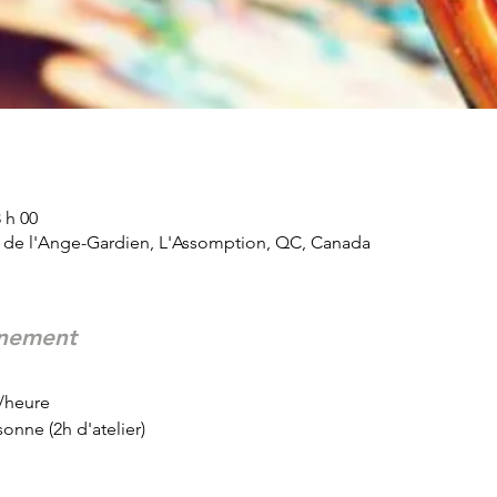
 h 00
d de l'Ange-Gardien, L'Assomption, QC, Canada
énement
$/heure
sonne (2h d'atelier)