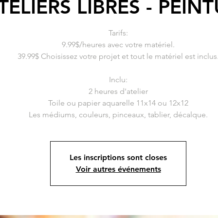
TELIERS LIBRES - PEIN
Tarifs:
9.99$/heures avec votre matériel.
39.99$ Choisissez votre projet et tout le matériel est inclus
Inclu:
2 heures d'atelier
Toile ou papier aquarelle 11x14 ou 12x12
Les inscriptions sont closes
Voir autres événements