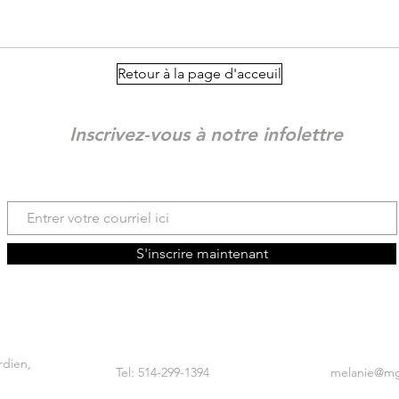
Retour à la page d'acceuil
Inscrivez-vous à notre infolettre
S'inscrire maintenant
rdien,
Tel: 514-299-1394
melanie@mga