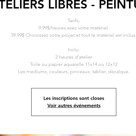
TELIERS LIBRES - PEIN
Tarifs:
9.99$/heures avec votre matériel.
39.99$ Choisissez votre projet et tout le matériel est inclus
Inclu:
2 heures d'atelier
Toile ou papier aquarelle 11x14 ou 12x12
Les inscriptions sont closes
Voir autres événements