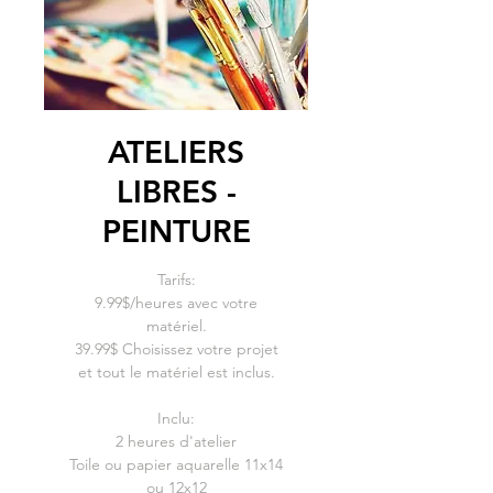
ATELIERS
LIBRES -
PEINTURE
Tarifs:
9.99$/heures avec votre
matériel.
39.99$ Choisissez votre projet
et tout le matériel est inclus.
Inclu:
2 heures d'atelier
Toile ou papier aquarelle 11x14
ou 12x12