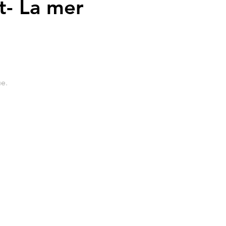
et- La mer
ue.