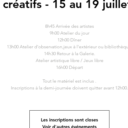
réatifs - 15 au 19 juill
8h45 Arrivée des artistes
9h00 Atelier du jour
12h00 Dîner
13h00 Atelier d'observation,jeux à l'extérieur ou bibliothèq
14h30 Retour à la Galerie.
Atelier artistique libre / Jeux libre
16h00 Départ
Tout le matériel est inclus .
Inscriptions à la demi-journée doivent quitter avant 12h00.
Les inscriptions sont closes
Voir d'autres événements