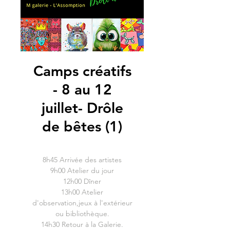
Camps créatifs
- 8 au 12
juillet- Drôle
de bêtes (1)
8h45 Arrivée des artistes
9h00 Atelier du jour
12h00 Dîner
13h00 Atelier
d'observation,jeux à l'extérieur
ou bibliothèque.
14h30 Retour à la Galerie.