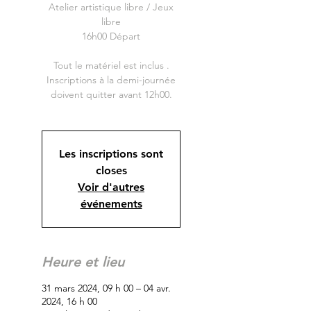
Atelier artistique libre / Jeux
libre
16h00 Départ
Tout le matériel est inclus .
Inscriptions à la demi-journée
doivent quitter avant 12h00.
Les inscriptions sont
closes
Voir d'autres
événements
Heure et lieu
31 mars 2024, 09 h 00 – 04 avr.
2024, 16 h 00