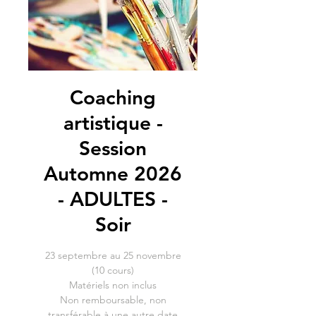
Coaching
artistique -
Session
Automne 2026
- ADULTES -
Soir
23 septembre au 25 novembre
(10 cours)
Matériels non inclus
Non remboursable, non
transférable à une autre date