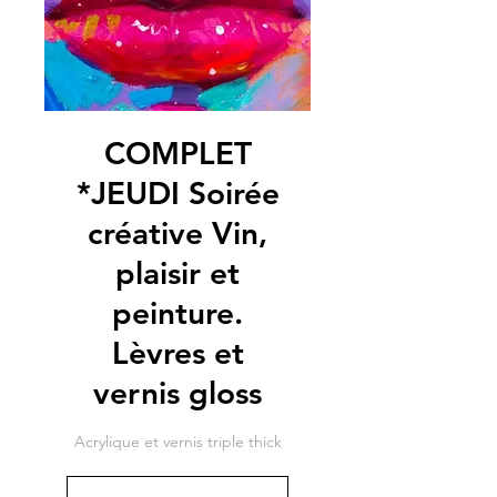
COMPLET
*JEUDI Soirée
créative Vin,
plaisir et
peinture.
Lèvres et
vernis gloss
Acrylique et vernis triple thick