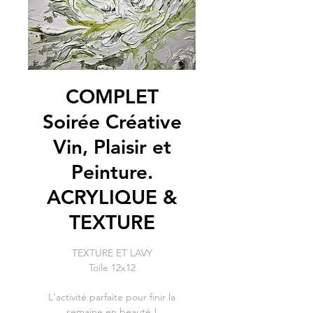
COMPLET
Soirée Créative
Vin, Plaisir et
Peinture.
ACRYLIQUE &
TEXTURE
TEXTURE ET LAVY
Toile 12x12
L'activité parfaite pour finir la
semaine en beauté !