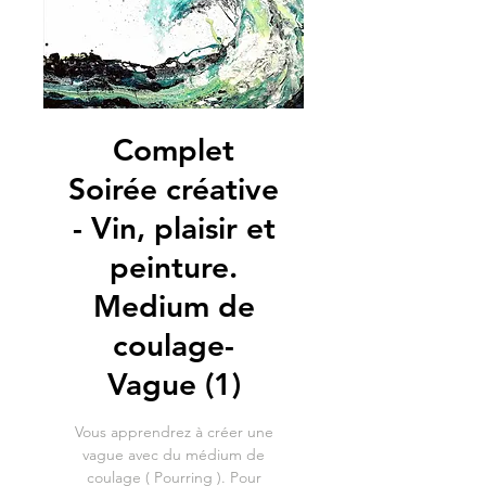
Complet
Soirée créative
- Vin, plaisir et
peinture.
Medium de
coulage-
Vague (1)
Vous apprendrez à créer une
vague avec du médium de
coulage ( Pourring ). Pour