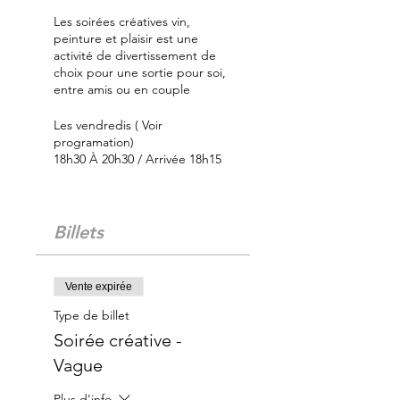
Les soirées créatives vin,
peinture et plaisir est une
activité de divertissement de
choix pour une sortie pour soi,
entre amis ou en couple
Les vendredis ( Voir
programation)
18h30 À 20h30 / Arrivée 18h15
Venez peindre et vous amuser
en créant une oeuvre dirigée
Billets
en 2 heures.
La soirée se déroule à l'atelier
de la Galerie pour une
Vente expirée
ambiance digne du monde des
Type de billet
arts. Un artiste animera
l’activité et vous guidera dans
Soirée créative -
la réalisation de votre oeuvre
Vague
sous le thème proposé.
Plus d'info