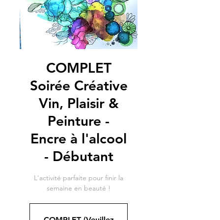
COMPLET
Soirée Créative
Vin, Plaisir &
Peinture -
Encre à l'alcool
- Débutant
L'activité parfaite pour finir la
semaine en beauté !
COMPLET (Veuillez