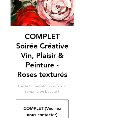
COMPLET
Soirée Créative
Vin, Plaisir &
Peinture -
Roses texturés
L'activité parfaite pour finir la
semaine en beauté !
COMPLET (Veuillez
nous contacter)