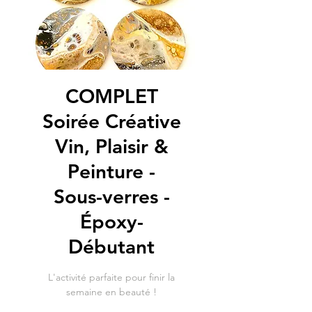
COMPLET
Soirée Créative
Vin, Plaisir &
Peinture -
Sous-verres -
Époxy-
Débutant
L'activité parfaite pour finir la
semaine en beauté !