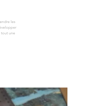
endre les
développer
t tout une