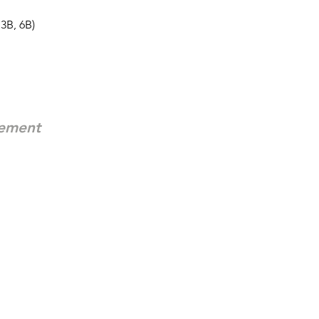
3B, 6B)
nement