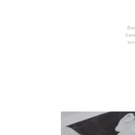
Bie
base
ton