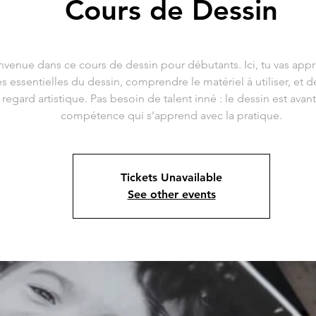
Cours de Dessin
nvenue dans ce cours de dessin pour débutants. Ici, tu vas appr
s essentielles du dessin, comprendre le matériel à utiliser, et 
 regard artistique. Pas besoin de talent inné : le dessin est avan
compétence qui s’apprend avec la pratique.
Tickets Unavailable
See other events