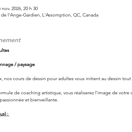
5 nov. 2026, 20 h 30
d de l'Ange-Gardien, L'Assomption, QC, Canada
énement
ltes 
onnage / paysage 
x, nos cours de dessin pour adultes vous initient au dessin tout 
ormule de coaching artistique, vous réaliserez l'image de votr
 passionnée et bienveillante.
s) : 