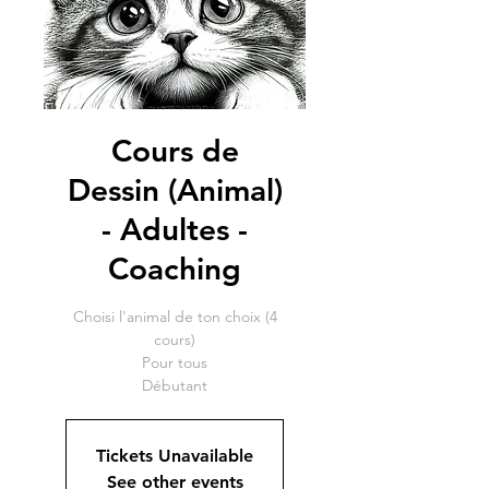
Cours de
Dessin (Animal)
- Adultes -
Coaching
Choisi l'animal de ton choix (4
cours)
Pour tous
Débutant
Tickets Unavailable
See other events