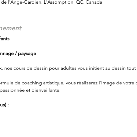
d de l'Ange-Gardien, L'Assomption, QC, Canada
énement
ants 
onnage / paysage 
x, nos cours de dessin pour adultes vous initient au dessin tout 
ormule de coaching artistique, vous réaliserez l'image de votr
 passionnée et bienveillante.
s) : 