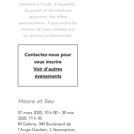
peinture à l'huile, d’aquarelle,
de pastel et de médiums
apportant des effets
spectaculaires. Il apprendra les
notions de base utilisées par
les artistes professionnels.
Contactez-nous pour
vous inscrire
Voir d'autres
événements
Heure et lieu
07 mars 2020, 10 h 00 – 30 mai
2020, 11 h 45
M Galerie, 340 Boulevard de
l'Ange-Gardien, L'Assomption,