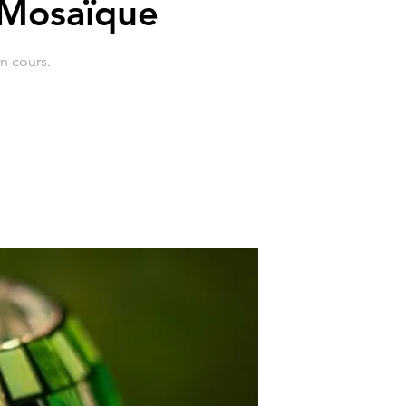
- Mosaïque
un cours.